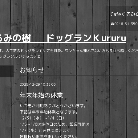
Cafeくるみ
☎0246-51-350
くるみの樹 ドッグランＫururu
す。人工芝のドッグランエリアを併設。ワンちゃん連れでない方も是非お越しくださ
ッグラン,ランチ＆カフェ
お知らせ
2025-12-29 10:35:00
年末年始の休業
いつもご利用ありがとうございます。
下記は年末年始休業となります。
12/31（水）～1/4（日）
1/5～1/6は定休日のため、営業再開は
1/7（水）とさせて頂きます。
皆様良いお年をお迎えください。