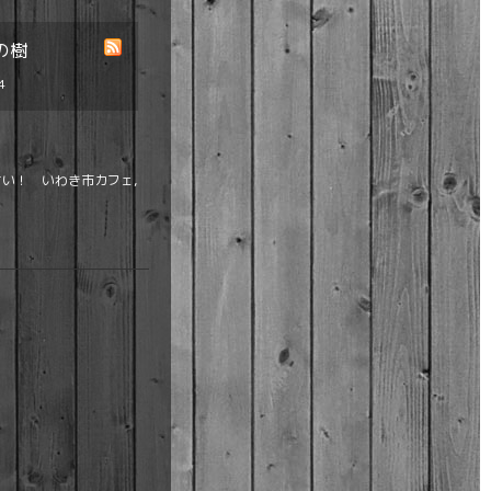
の樹
4
い！ いわき市カフェ,