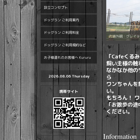
設立コンセプト
ドッグラン ご利用案内
ドッグラン ご利用料金
店舗外観：グレイッ
ドッグラン ご利用規約など
「Cafeくる
お子様連れのお客様へ Kururu
飼い主様の
触
なかなか他の
ら
2026.08.06 Thursday
ワンちゃん
を
い。
携帯サイト
もちろん！ ワ
「お散歩の途
ください。
Information