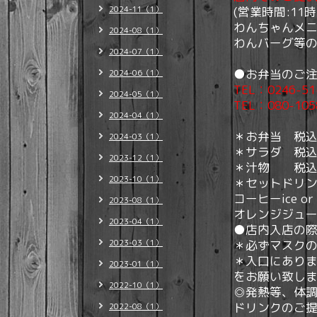
2024-11（1）
(営業時間:11時
わんちゃんメ
2024-08（1）
わん
バーグ等
2024-07（1）
●お弁当のご
2024-06（1）
TEL：0246-
2024-05（1）
TEL：080-1
2024-04（1）
＊お弁当 税込
2024-03（1）
＊サラダ 税込
2023-12（1）
＊汁物 税込
2023-10（1）
＊セットドリン
コーヒーice or
2023-08（1）
オレンジジュ
2023-04（1）
●店内入店の
2023-03（1）
＊必ずマスク
＊入口にありま
2023-01（1）
をお願い致し
2022-10（1）
◎発熱等、体
ドリンクのご提
2022-08（1）