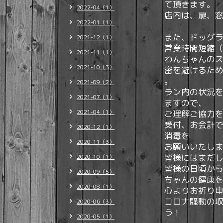
て頂きます。
2022-04（1）
店内は、扉、
2022-01（1）
また、ドッグ
2021-12（1）
営業時間
短縮（
2021-11（1）
わんちゃんの
2021-10（3）
密を避けるた
。
2021-09（2）
ラン内の状況
2021-07（1）
ますので、
2021-04（1）
ご理解ご協力をお
受付、お会計
2020-12（1）
消毒を
2020-11（3）
お願いいたし
皆様にはまだ
2020-10（1）
‍皆様
の日頃か
2020-09（5）
ちゃんの健康
2020-08（1）
心よりお祈り
コロナ騒動の
2020-06（3）
う！
2020-05（1）