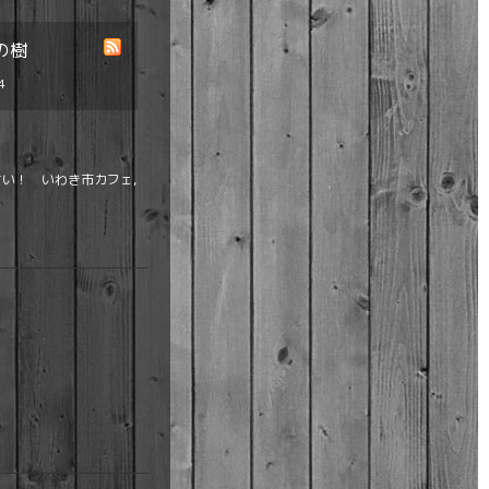
の樹
4
い！ いわき市カフェ,