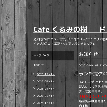
Cafe くるみの樹 ド
愛犬同伴可のカフェです。人工芝のドッグランエリアを
ドッグカフェ,人工芝ドッグラン,ランチ＆カフェ
お知らせ
トップページ
お知らせ
2020-09-04 09:21:00
ランチ提供
2025-12（1）
2025-08（1）
いつもご利用あり
都合により下記期間
2025-05（1）
させて頂きます。
2025-03（1）
９月６日（日）～９
店舗営業は通常通り
2024-12（1）
店主敬白