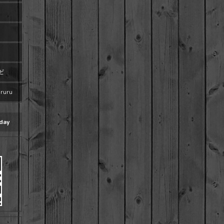
ど
uru
day