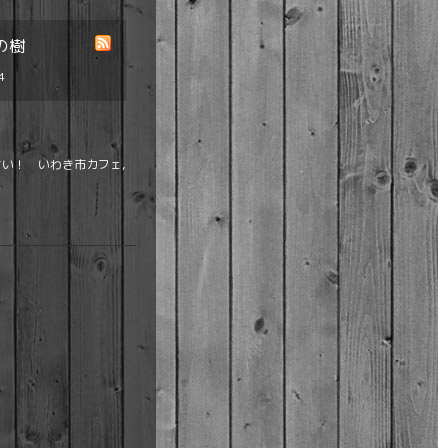
の樹
4
い！ いわき市カフェ,