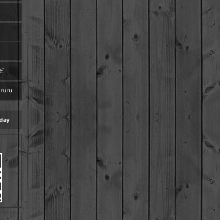
ど
uru
day