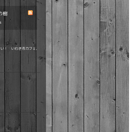
の樹
4
い！ いわき市カフェ,