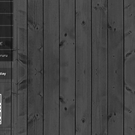
ど
uru
day