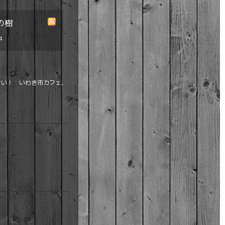
の樹
4
い！ いわき市カフェ,